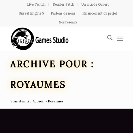
Live Twitch
Dernier Patch
Un monde Ouvert
Unreal Engine 5
Parlons de nous
Financement du projet
Nos réseaux
ARCHIVE POUR :
ROYAUMES
Vous êtes ici :
Accueil
/
Royaumes